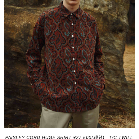
PAISLEY CORD HUGE SHIRT ¥27,500(税込),
T/C TWILL