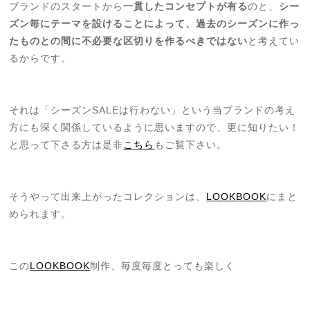
ブランドのスタートから
一貫したコンセプトが有る
のと、
シー
ズン毎にテーマを設けることによって、過去のシーズンに作っ
たものとの間に不必要な区切りを作るべきではない
と考えてい
るからです。
それは「シーズンSALEは行わない」という当ブランドの考え
方にも深く関係しているように思いますので、更に知りたい！
と思って下さる方は是非
こちら
もご覧下さい。
そうやって出来上がったコレクションは、
LOOKBOOK
にまと
められます。
この
LOOKBOOK
制作、毎度毎度とっても楽しく