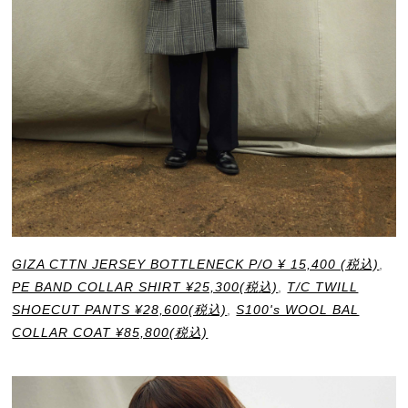
GIZA CTTN JERSEY BOTTLENECK P/O ¥ 15,400 (税込)
,
PE BAND COLLAR SHIRT ¥25,300(税込)
,
T/C TWILL
SHOECUT PANTS ¥28,600(税込)
,
S100's WOOL BAL
COLLAR COAT ¥85,800(税込)