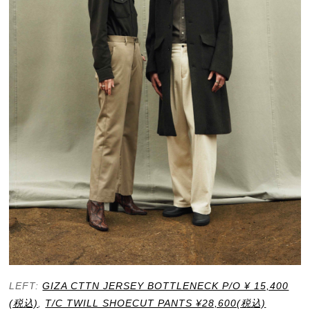
LEFT:
GIZA CTTN JERSEY BOTTLENECK P/O ¥ 15,400
(税込)
,
T/C TWILL SHOECUT PANTS ¥28,600(税込)