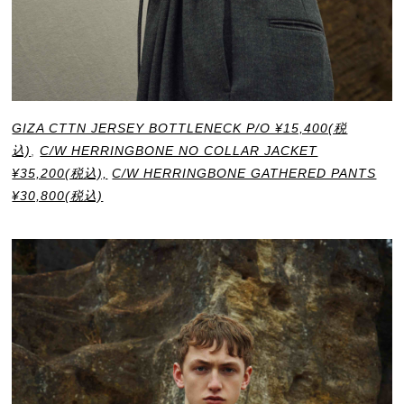
GIZA CTTN JERSEY BOTTLENECK P/O ¥15,400(税
込)
,
C/W HERRINGBONE NO COLLAR JACKET
¥35,200(税込),
C/W HERRINGBONE GATHERED PANTS
¥30,800(税込)