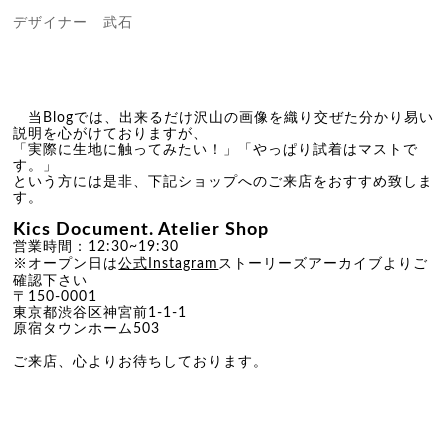
デザイナー 武石
当Blogでは、
出来るだけ沢山の画像を織り交ぜた分かり易い
説明を心がけており
ますが、
「実際に生地に触ってみたい！」「やっぱり試着はマストで
す。」
という方には是非、下記ショップへのご来店をおすすめ致しま
す。
Kics Document.
Atelier Shop
営業時間：12:30~19:30
ストーリーズアーカイブよ
りご
※オープン日は
公式Instagram
確認下さい
〒
150-0001
東京都渋谷区神宮前1-1-1
原宿タウンホーム503
ご来店、心よりお待ちしております。