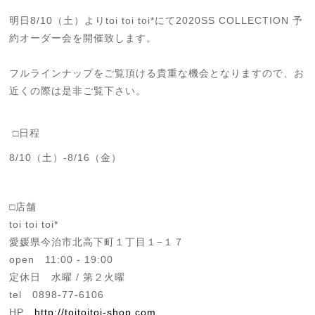
明日8/10（土）よりtoi toi toi*にて2020SS COLLECTION 予
約オーダー会を開催致します。
フルラインナップをご覧頂ける貴重な機会となりますので、お
近くの際は是非ご覧下さい。
□日程
8/10（土）-8/16（金）
□店舗
toi toi toi*
愛媛県今治市北高下町１丁目１−１７
open 11:00 - 19:00
定休日 水曜 / 第２火曜
tel 0898-77-6106
HP
http://toitoitoi-shop.com