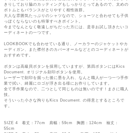
きりしており脇のカッティングもしっかりとってあるので、太めの
ボトムともバランスがとりやすく相性抜群。
大人な雰囲気たっぷりのシャツなので、ショーツと合わせても子供
っぽくならないのも特筆すべきポイント。
今までなんとなく敬遠しがちだった方には、是非お試し頂きたいコ
ーディネートの一つです。
LOOKBOOKでも合わせている通り、ノーカラーのジャケットやカ
ーディガン、また襟付きのカバーオールなどとのコーディネートが
おすすめです。
ボタンは高級貝ボタンを採用していますが、第四ボタンにはKics
Document. オリジナル刻印ボタンを使用。
レーザーで刻印を掘った後に墨を入れ、なんと職人が一つ一つ手作
業で拭い、綺麗にロゴが浮き出る様にお作りしています。
全て手作業なので、二つとして同じものは無いのです！まさに職人
技。
そういった小さな拘りもKics Document. の得意とするところで
す。
SIZE 4 着丈：77cm 肩幅：59cm 胸囲：124cm 袖丈：
55cm