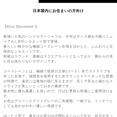
日本国内にお住まいの方向け
【Kics Document.】
根強い人気のバンドカラーシャツが、今年はサイズ感を大幅リニュ
ーアルしBIGシルエット型で登場。
春らしい軽やかな極細コードレーン生地を活かした、ふんわりと立
体的なシルエットです。
前裾はラウンド、後裾はスクエアカットとなっており、横からの見
た目も抜かりないデザインです。
コードレーンとは、極細で筋状の立体(コード）糸でストライプを
作った生地で、強撚糸を使用するためサラッとドライタッチな質感
が特徴で、遠目には無地の様に見えますが、近くで見ると細かなス
トライプが美しいとっておきの素材です。。
吸水性に優れ風通しも良いので、汗ばむ季節も快適にご着用頂けま
す。
お色はグリーンとライトグレーの二色展開。一枚でも、インナーと
しても合わせやすい優しい色調です。
ゆったり型で、着丈はお尻がほぼ隠れるくらいですが、衿元がすっ