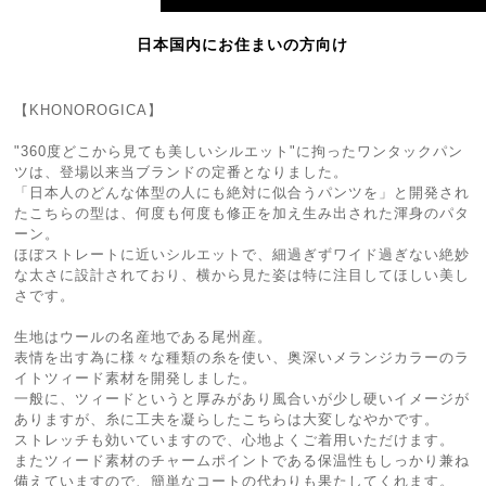
日本国内にお住まいの方向け
【KHONOROGICA】
"360度どこから見ても美しいシルエット"に拘ったワンタックパン
ツは、登場以来当ブランドの定番となりました。
「日本人のどんな体型の人にも絶対に似合うパンツを」と開発され
たこちらの型は、何度も何度も修正を加え生み出された渾身のパタ
ーン。
ほぼストレートに近いシルエットで、細過ぎずワイド過ぎない絶妙
な太さに設計されており、横から見た姿は特に注目してほしい美し
さです。
生地はウールの名産地である尾州産。
表情を出す為に様々な種類の糸を使い、奥深いメランジカラーのラ
イトツィード素材を開発しました。
一般に、ツィードというと厚みがあり風合いが少し硬いイメージが
ありますが、糸に工夫を凝らしたこちらは大変しなやかです。
ストレッチも効いていますので、心地よくご着用いただけます。
またツィード素材のチャームポイントである保温性もしっかり兼ね
備えていますので、簡単なコートの代わりも果たしてくれます。