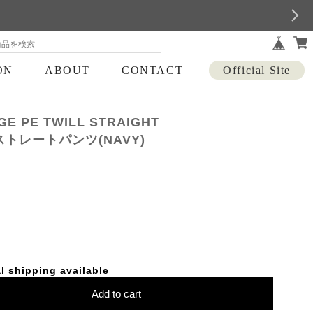
ON
ABOUT
CONTACT
Official Site
E PE TWILL STRAIGHT
ストレートパンツ(NAVY)
l shipping available
Add to cart