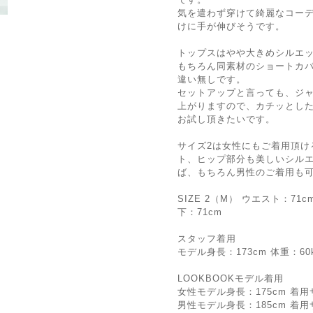
気を遣わず穿けて綺麗なコー
けに手が伸びそうです。
トップスはやや大きめシルエ
もちろん同素材のショートカ
違い無しです。
セットアップと言っても、ジ
上がりますので、カチッとし
お試し頂きたいです。
サイズ2は女性にもご着用頂け
ト、ヒップ部分も美しいシル
ば、もちろん男性のご着用も
SIZE 2（M） ウエスト：71
下：71cm
スタッフ着用
モデル身長：173cm 体重：60kg
LOOKBOOKモデル着用
女性モデル身長：175cm 着用サイズ
男性モデル身長：185cm 着用サイズ