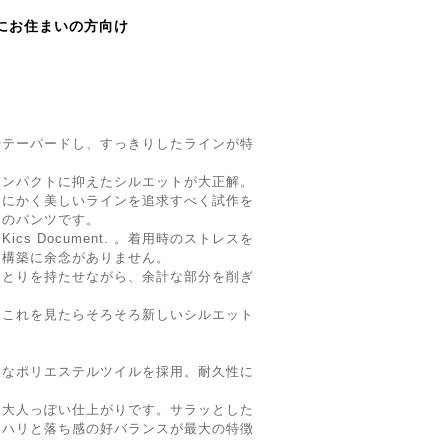
にお住まいの方向け
やテーパードし、すっきりしたラインが特
コンパクトに抑えたシルエットが大正解。
とにかく美しいラインを追求すべく試作を
らのパンツです。
cs Document. 。着用時のストレスを
ン構築に余念がありません。
ゆとりを持たせながら、余計な部分を削ぎ
、これを見たらそろそろ新しいシルエット
量なポリエステルツイルを採用。耐久性に
く大人っぽい仕上がりです。サラッとした
、ハリと落ち感の好バランスが最大の特徴