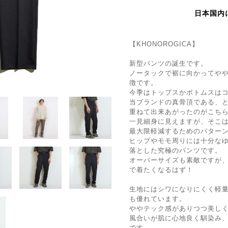
日本国内
【KHONOROGICA】
新型パンツの誕生です。
ノータックで裾に向かってや
徴です。
今季はトップスかボトムスは
当ブランドの真骨頂である、
重ねて出来あがったのがこち
一見細身に見えますが、そこはKi
最大限軽減するためのパター
ヒップやモモ周りには十分な
落とした究極のパンツです。
オーバーサイズも素敵ですが
で着たくなるはず！
生地にはシワになりにくく軽
も優れています。
ややテック感がありつつ美し
風合いが肌に心地良く馴染み
です。