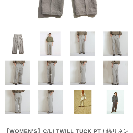
【WOMEN'S】C/LI TWILL TUCK PT / 綿リネン