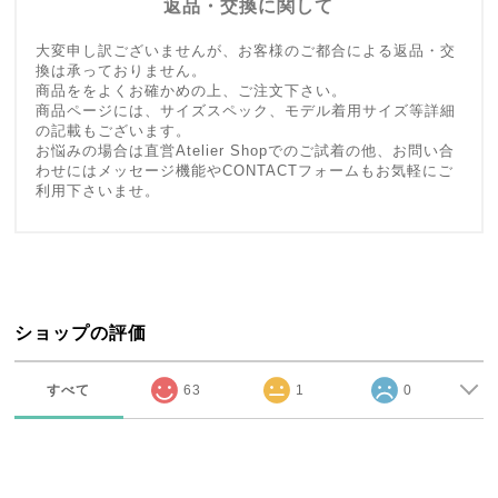
返品・交換に関して
大変申し訳ございませんが、お客様のご都合による返品・交
換は承っておりません。
商品ををよくお確かめの上、ご注文下さい。
商品ページには、サイズスペック、モデル着用サイズ等詳細
の記載もございます。
お悩みの場合は直営Atelier Shopでのご試着の他、お問い合
わせにはメッセージ機能やCONTACTフォームもお気軽にご
利用下さいませ。
ショップの評価
すべて
63
1
0