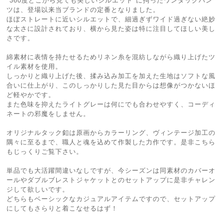
"360度どこから見ても美しいシルエット"に拘ったワンタックパン
ツは、登場以来当ブランドの定番となりました。
ほぼストレートに近いシルエットで、細過ぎずワイド過ぎない絶妙
な太さに設計されており、横から見た姿は特に注目してほしい美し
さです。
綿素材に表情を持たせるためリネン糸を混紡しながら織り上げたツ
イル素材を使用。
しっかりと織り上げた後、揉み込み加工を加えた生地はソフトな風
合いに仕上がり、このしっかりした見た目からは想像がつかないほ
ど軽やかです。
また色味を抑えたライトグレーは何にでも合わせやすく、コーディ
ネートの邪魔をしません。
オリジナルタック釦は原画からカラーリング、ヴィンテージ加工の
隅々に至るまで、職人と魂を込めて作製した力作です。是非こちら
もじっくりご覧下さい。
単品でも大活躍間違いなしですが、今シーズンは同素材のカバーオ
ールやダブルブレストジャケットとのセットアップに是非チャレン
ジして欲しいです。
どちらもベーシックなカジュアルアイテムですので、セットアップ
にしてもさらりと着こなせるはず！