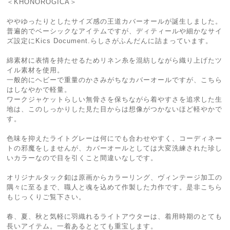
＜KHONOROGICA＞
ややゆったりとしたサイズ感の王道カバーオールが誕生しました。
普遍的でベーシックなアイテムですが、ディティールや細かなサイ
ズ設定にKics Document.らしさがふんだんに詰まっています。
綿素材に表情を持たせるためリネン糸を混紡しながら織り上げたツ
イル素材を使用。
一般的にヘビーで重量のかさみがちなカバーオールですが、こちら
はしなやかで軽量。
ワークジャケットらしい無骨さを保ちながら着やすさを追求した生
地は、このしっかりした見た目からは想像がつかないほど軽やかで
す。
色味を抑えたライトグレーは何にでも合わせやすく、コーディネー
トの邪魔をしませんが、カバーオールとしては大変洗練された珍し
いカラーなので目を引くこと間違いなしです。
オリジナルタック釦は原画からカラーリング、ヴィンテージ加工の
隅々に至るまで、職人と魂を込めて作製した力作です。是非こちら
もじっくりご覧下さい。
春、夏、秋と気軽に羽織れるライトアウターは、着用時期のとても
長いアイテム。一着あるととても重宝します。