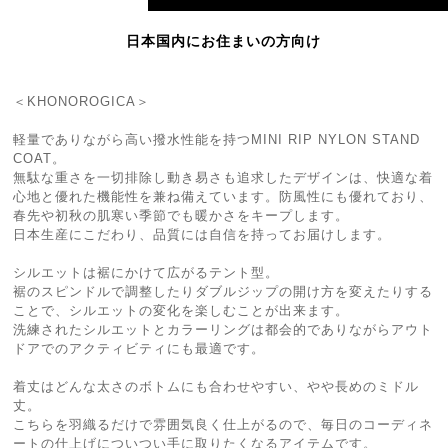
日本国内にお住まいの方向け
＜KHONOROGICA＞
軽量でありながら高い撥水性能を持つMINI RIP NYLON STAND
COAT。
無駄な重さを一切排除し動き易さも追求したデザインは、快適な着
心地と優れた機能性を兼ね備えています。防風性にも優れており、
春先や初秋の肌寒い季節でも暖かさをキープします。
日本生産にこだわり、品質には自信を持ってお届けします。
シルエットは裾にかけて広がるテント型。
裾のスピンドルで調整したりダブルジップの開け方を変えたりする
ことで、シルエットの変化を楽しむことが出来ます。
洗練されたシルエットとカラーリングは都会的でありながらアウト
ドアでのアクティビティにも最適です。
着丈はどんな太さのボトムにも合わせやすい、やや長めのミドル
丈。
こちらを羽織るだけで雰囲気良く仕上がるので、毎日のコーディネ
ートの仕上げについつい手に取りたくなるアイテムです。