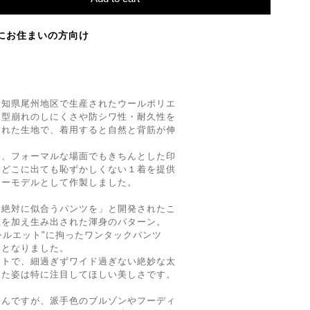
にお住まいの方向け
愛知県尾州地区で生産されたウールポリエ
。型崩れのしにくさや防シワ性・耐久性を
られた生地で、着用すると自然と背筋が伸
は、フォーマルな場面でもきちんとした印
、どこに出ても恥ずかしくない１着を提供
ャーモデルとして作製しました。
も絶対に似合うパンツを」と開発されたこ
正を加え生み出された渾身のパターン。
いシルエット"に拘ったワンタックパンツ
番となりました。
ットで、細過ぎずワイド過ぎない絶妙な太
見た姿は特に注目してほしい美しさです。
ろんですが、派手色のブルゾンやフーディ