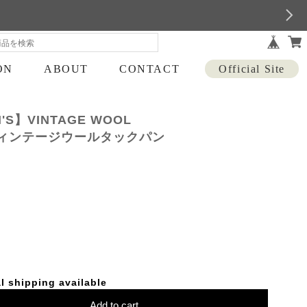
ON
ABOUT
CONTACT
Official Site
S】VINTAGE WOOL
 / ヴィンテージウールタックパン
l shipping available
Add to cart