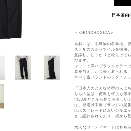
日本国内
＜KHONOROGICA＞
素材には、毛織物の名産地、
ステルのカルゼツイルを採用
意識し、しっかりと織り上げ
びます。
マットで深いブラックカラー
象を与え、かつ長く着られる
すべく当ブランドのシグニチ
「日本人のどんな体型の人に
ちらの型は、何度も何度も修
"360度どこから見ても美し
は、登場以来当ブランドの定
ほぼストレートに近いシルエ
さに設計されており、横から
大人なコーディネートはもち