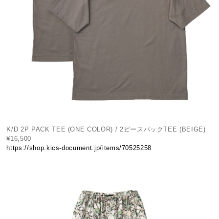
K/D 2P PACK TEE (ONE COLOR) / 2ピースパックTEE (BEIGE)
¥16,500
https://shop.kics-document.jp/items/70525258