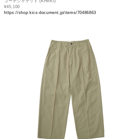
コーチジャケット (KHAKI)
¥45,100
https://shop.kics-document.jp/items/70486863