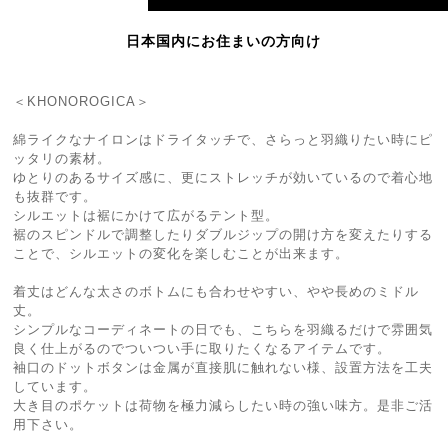
日本国内にお住まいの方向け
＜KHONOROGICA＞
綿ライクなナイロンはドライタッチで、さらっと羽織りたい時にピ
ッタリの素材。
ゆとりのあるサイズ感に、更にストレッチが効いているので着心地
も抜群です。
シルエットは裾にかけて広がるテント型。
裾のスピンドルで調整したりダブルジップの開け方を変えたりする
ことで、シルエットの変化を楽しむことが出来ます。
着丈はどんな太さのボトムにも合わせやすい、やや長めのミドル
丈。
シンプルなコーディネートの日でも、こちらを羽織るだけで雰囲気
良く仕上がるのでついつい手に取りたくなるアイテムです。
袖口のドットボタンは金属が直接肌に触れない様、設置方法を工夫
しています。
大き目のポケットは荷物を極力減らしたい時の強い味方。是非ご活
用下さい。