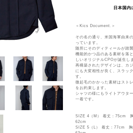
日本国内
＜Kics Document.＞
その名の通り、米国海軍由来の
っています。
随所にそのディティールが踏
機能的かつ品のある素材を落とし込
しいオリジナルCPOが誕生し
再構築されたデザインは、カ
にも大変相性が良く、スラッ
す。
微起毛のかかった素材はスト
をお約束します。
シャツの様にもライトアウタ
一着です。
SIZE 4（M） 着丈：75cm
62cm
SIZE 5（L） 着丈：77cm 
63cm