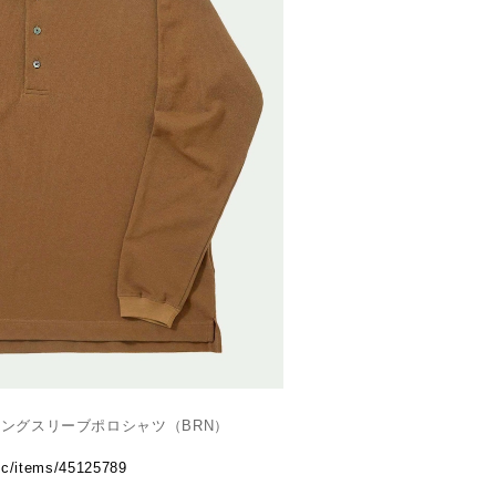
O / ロングスリーブポロシャツ（BRN）
.ec/items/45125789