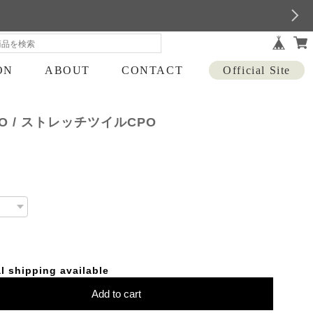
ON
ABOUT
CONTACT
Official Site
CPO / ストレッチツイルCPO
l shipping available
Add to cart