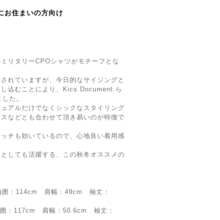
にお住まいの方向け
ミリタリーCPOシャツがモチーフとな
襲されていますが、今日的なサイジングと
むことにより、Kics Document.ら
ました。
ジュアルだけでなくシックなスタイリング
クスなどとも合わせて頂き易いのが特徴で
レッチも効いているので、心地良い着用感
ーとしても活躍する、この秋冬オススメの
 胸囲：114cm 肩幅：49cm 袖丈：
胸囲：117cm 肩幅：50.6cm 袖丈：