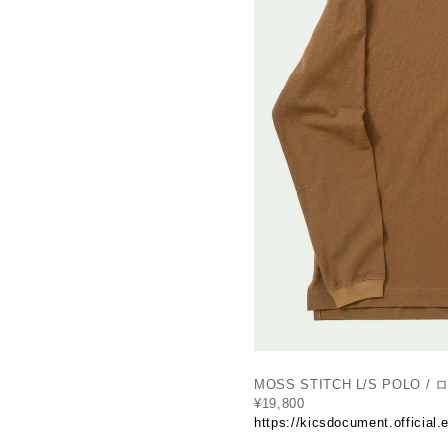
MOSS STITCH L/S POL
¥19,800
https://kicsdocument.official