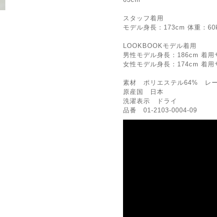
スタッフ着用
モデル身長：173cm 体重：60
LOOKBOOKモデル着用
男性モデル身長：186cm 着用
女性モデル身長：174cm 着用
素材 ポリエステル64% レー
原産国 日本
洗濯表示 ドライ
品番 01-2103-0004-09