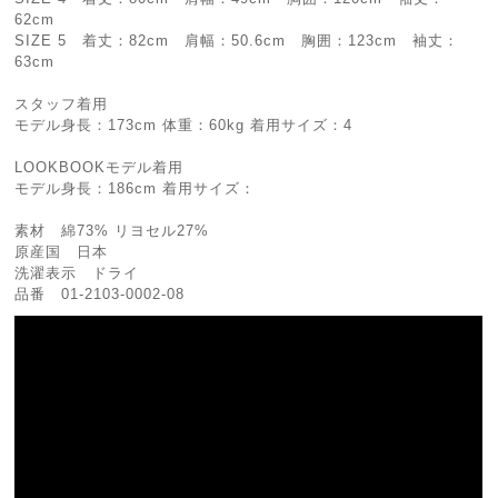
62cm
SIZE 5 着丈：82cm 肩幅：50.6cm 胸囲：123cm 袖丈：
63cm
スタッフ着用
モデル身長：173cm 体重：60kg 着用サイズ：4
LOOKBOOKモデル着用
モデル身長：186cm 着用サイズ：
素材 綿73% リヨセル27%
原産国 日本
洗濯表示 ドライ
品番 01-2103-0002-08