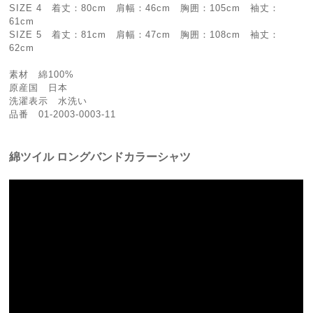
SIZE 4 着丈：80cm 肩幅：46cm 胸囲：105cm 袖丈：
61cm
SIZE 5 着丈：81cm 肩幅：47cm 胸囲：108cm 袖丈：
62cm
素材 綿100%
原産国 日本
洗濯表示 水洗い
品番 01-2003-0003-11
綿ツイル ロングバンドカラーシャツ