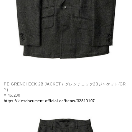
PE GRENCHECK 2B JACKET / グレンチェック2Bジャケット(GR
Y)
¥ 46,200
https://kicsdocument.official.ec/items/32810107