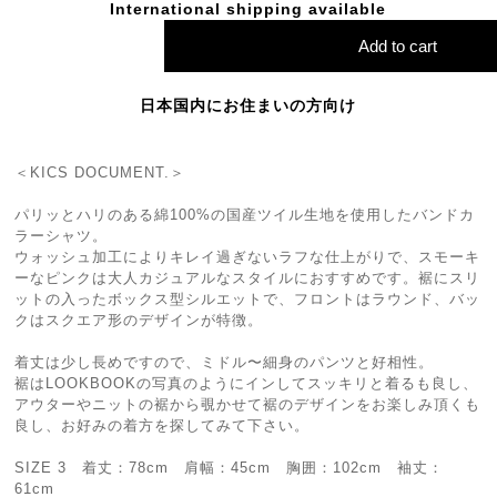
International shipping available
Add to cart
日本国内にお住まいの方向け
＜KICS DOCUMENT.＞
パリッとハリのある綿100%の国産ツイル生地を使用したバンドカ
ラーシャツ。
ウォッシュ加工によりキレイ過ぎないラフな仕上がりで、スモーキ
ーなピンクは大人カジュアルなスタイルにおすすめです。裾にスリ
ットの入ったボックス型シルエットで、フロントはラウンド、バッ
クはスクエア形のデザインが特徴。
着丈は少し長めですので、ミドル〜細身のパンツと好相性。
裾はLOOKBOOKの写真のようにインしてスッキリと着るも良し、
アウターやニットの裾から覗かせて裾のデザインをお楽しみ頂くも
良し、お好みの着方を探してみて下さい。
SIZE 3 着丈：78cm 肩幅：45cm 胸囲：102cm 袖丈：
61cm