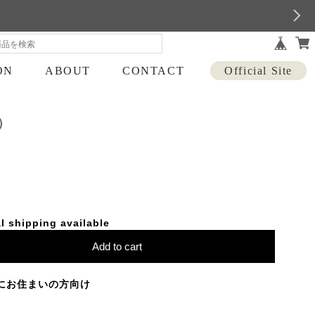
ON
ABOUT
CONTACT
Official Site
）
l shipping available
Add to cart
にお住まいの方向け