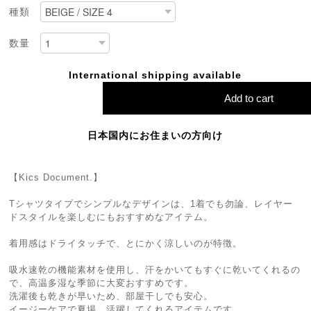
種類
数量
International shipping available
Add to cart
日本国内にお住まいの方向け
【Kics Document.】
Tシャツタイプでシンプルなデザインは、1着でも勿論、レイヤー
ドスタイルを楽しむにもおすすめなアイテム。
着用感はドライタッチで、とにかく涼しいのが特徴。
吸水速乾の機能素材を使用し、汗をかいてもすぐに乾いてくれるの
で、高温多湿な季節に大変おすすめです。
洗濯後も乾きが早いため、部屋干しでも安心。
イージーケアで夏場、活躍してくれるアイテムです。