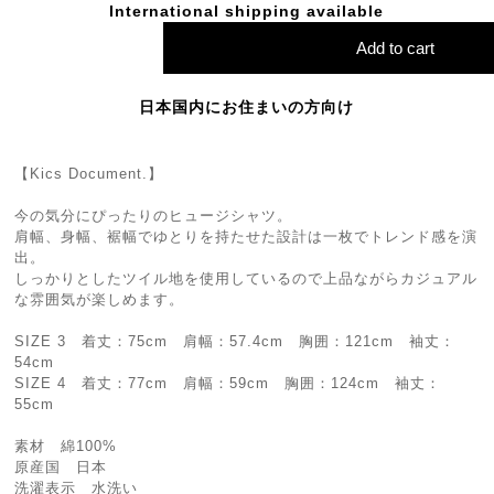
International shipping available
Add to cart
日本国内にお住まいの方向け
【Kics Document.】
今の気分にぴったりのヒュージシャツ。
肩幅、身幅、裾幅でゆとりを持たせた設計は一枚でトレンド感を演
出。
しっかりとしたツイル地を使用しているので上品ながらカジュアル
な雰囲気が楽しめます。
SIZE 3 着丈：75cm 肩幅：57.4cm 胸囲：121cm 袖丈：
54cm
SIZE 4 着丈：77cm 肩幅：59cm 胸囲：124cm 袖丈：
55cm
素材 綿100%
原産国 日本
洗濯表示 水洗い