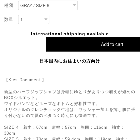
種類
数量
International shipping available
Add to cart
日本国内にお住まいの方向け
【Kics Document.】
新型のハーフジップシャツは身幅にゆとりがありつつ着丈が短めの
BOXシルエット。
ワイドパンツなどルーズなボトムと好相性です。
オリジナルのグレンチェック生地は、ワッシャー加工を施し肌に張
り付かないので夏のベタつく時期にも快適です。
SIZE 4 着丈：67cm 肩幅：57cm 胸囲：116cm 袖丈：
30cm
SIZE 5 着丈：70cm 肩幅：59.4cm 胸囲：119cm 袖丈：