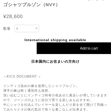
ゴシャツブルゾン（NVY）
¥28,600
数量
International shipping available
Add to cart
日本国内にお住まいの方向け
＜KICS DOCUMENT.＞
インディゴ染めの麻を使用したシャツブルゾン。
薄手の麻は軽く通気性も抜群。
洗い込むごとにインディゴ特有の色あせた風合いが増していきます
ので、ジーンズのように自分で育てる楽しみもおすすめ。
中にシャツを仕込んでレイヤーを楽しんだり前を全て開けて羽織っ
てみたりとその保の気分で色々な着こなしが出来ます。