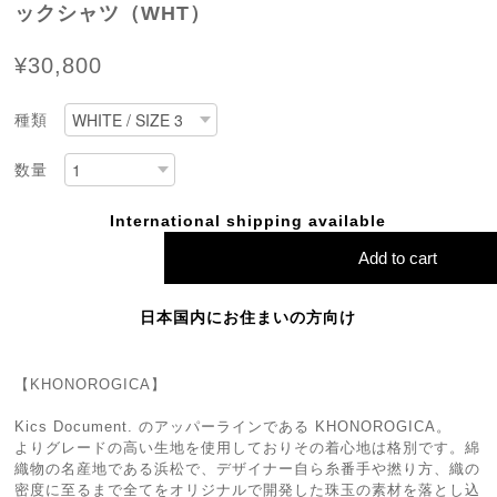
ックシャツ（WHT）
¥30,800
種類
数量
International shipping available
Add to cart
日本国内にお住まいの方向け
【KHONOROGICA】
Kics Document. のアッパーラインである KHONOROGICA。
よりグレードの高い生地を使用しておりその着心地は格別です。綿
織物の名産地である浜松で、デザイナー自ら糸番手や撚り方、織の
密度に至るまで全てをオリジナルで開発した珠玉の素材を落とし込