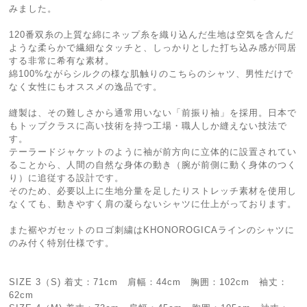
みました。
120番双糸の上質な綿にネップ糸を織り込んだ生地は空気を含んだ
ような柔らかで繊細なタッチと、しっかりとした打ち込み感が同居
する非常に希有な素材。
綿100%ながらシルクの様な肌触りのこちらのシャツ、男性だけで
なく女性にもオススメの逸品です。
縫製は、その難しさから通常用いない「前振り袖」を採用。日本で
もトップクラスに高い技術を持つ工場・職人しか縫えない技法で
す。
テーラードジャケットのように袖が前方向に立体的に設置されてい
ることから、人間の自然な身体の動き（腕が前側に動く身体のつく
り）に追従する設計です。
そのため、必要以上に生地分量を足したりストレッチ素材を使用し
なくても、動きやすく肩の凝らないシャツに仕上がっております。
また裾やガセットのロゴ刺繍はKHONOROGICAラインのシャツに
のみ付く特別仕様です。
SIZE 3（S) 着丈：71cm 肩幅：44cm 胸囲：102cm 袖丈：
62cm