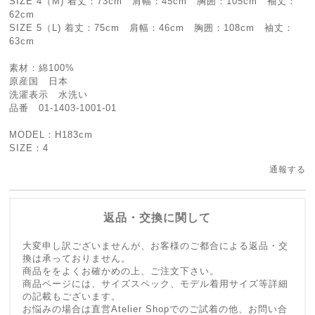
SIZE 4（M) 着丈：73cm 肩幅：45cm 胸囲：105cm 袖丈：
62cm
SIZE 5（L) 着丈：75cm 肩幅：46cm 胸囲：108cm 袖丈：
63cm
素材：綿100%
原産国 日本
洗濯表示 水洗い
品番 01-1403-1001-01
MODEL：H183cm
SIZE：4
通報する
返品・交換に関して
大変申し訳ございませんが、お客様のご都合による返品・交
換は承っておりません。
商品ををよくお確かめの上、ご注文下さい。
商品ページには、サイズスペック、モデル着用サイズ等詳細
の記載もございます。
お悩みの場合は直営Atelier Shopでのご試着の他、お問い合