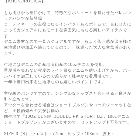
【KHONOROGICA】
もも周りから裾にかけて、特徴的なボリュームを持たせたバレルレ
ッグパンツが新登場！
コーディネートの主役になるインパクトあるボトムで、合わせ方に
よってカジュアルにもモードな雰囲気にもなる楽しいアイテムで
す。
デニム素材なので一見カジュアルですが、程よく落ち感が出る様に
生地選びや加工を施しているので、一味違った大人な空気感があり
ます。
生地にはデニムの名産地岡山産の10ozデニムを使用。
重厚感を失わない程度のライト目なデニムを縫い上げてから、ボー
ルバイオ加工しているので柔らかく軽やかな着用感です。
一年中着用出来る生地厚なのも嬉しいポイントです。
主役級のパンツですので、シンプルなトップスと合わせると良さが
引き立ちます。
アウターを合わせる場合はショートブルゾンやコーチジャケットな
ど、比較的短めの丈がお勧め。
同生地で「10OZ DENIM DOUBLE PK SHORT BZ / 10ozデニム
ショートブルゾン」がございますので、セットアップも可能です。
SIZE 3（S） ウエスト：77cm ヒップ：108cm 股上：